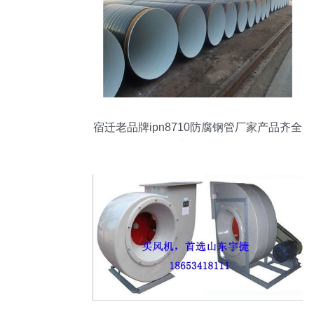
宿迁老品牌ipn8710防腐钢管厂家产品齐全
瑞盛管道刁凡