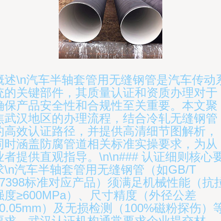
概述\n汽车半轴套管用无缝钢管是汽车传动
统的关键部件，其质量认证和资质办理对于
确保产品安全性和合规性至关重要。本文聚
焦武汉地区的办理流程，结合冷轧无缝钢管
的高效认证路径，并提供高清细节图解析，
同时涵盖防腐管道相关标准实操要求，为从
业者提供直观指导。\n\n### 认证细则核心
求\n汽车半轴套管用无缝钢管（如GB/T
17398标准对应产品）须满足机械性能（抗
强度≥600MPa）、尺寸精度（外径公差
±0.05mm）及无损检测（100%磁粉探伤）
要求。武汉认证机构通常要求企业提交材