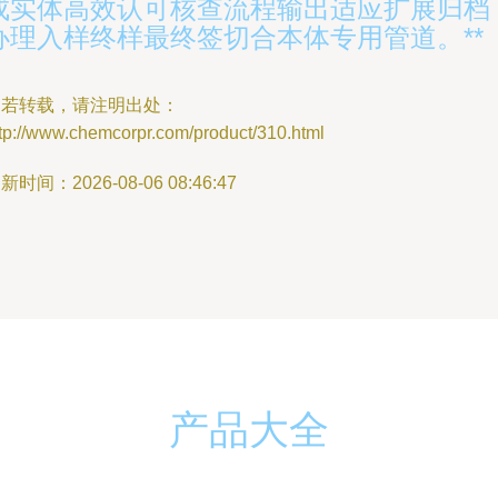
成实体高效认可核查流程输出适应扩展归档
办理入样终样最终签切合本体专用管道。**
如若转载，请注明出处：
tp://www.chemcorpr.com/product/310.html
新时间：2026-08-06 08:46:47
产品大全