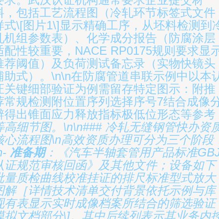
料，包括工艺流程图（冷轧环节标签式文件
样式\[图片1\]显示精确工序，从坯料检测到
轧机组参数表）、化学成分报告（防腐涂层
适配性较重要，NACE RP0175规则要求显
推荐阈值）及负荷测试备忘录（实物快镜头
辅助式）。\n\n在防腐管道串联示例中以本
证关键细部验证为例需留存特定图示：附推
荐常规检测附位置序列选择序号7结合成像
辨得出锥面应力释放指标极低位形态等参考
等高细节图。\n\n### 冷轧无缝钢管快办资
核心流程图\n高效资质办理可分为三个阶段
n-
准备期
：《汽车半轴套管用产品标准GB
认证规范审核回函》及其他文件；设备如下
批量质检曲线校准挂证的排尺标准型式放大
图解［详情技术清单交付背景依托示例与库
现有表显示实时成像档案所结合的筛选验证
模拟文档部分\]。其中后续列表示其业务内