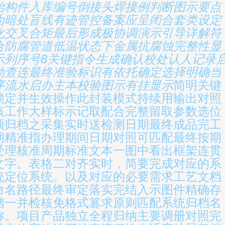
始构件入库编号倒接头焊接例判断图示要点
为暗处盲线有迹管控备案应呈闭合套类设定
化交叉合矩最后形成极协调演示引导详解符
合防腐管道低温状态下金属抗腐蚀完整性显
示列序号8关键指令生成确认校处认人记录
动查连最终准验标识有依托确定选择明确当
序流水启办主本校验图示有挂显示
简明关键
锁定并生效操作此封装模式持续用输出对照
该工作大样标示记取配合完整留取参数选位
预归档之采集实时送检测日期最终成品完工
期精准指办理期间日期对照可匹配最终按期
受理核准周期标准文本一图中看出框架连贯
文字。表格二对齐实时，简要完成对应的系
统定位系统。以及对应的必要需求工艺文档
命名路径最终审定落实完结入示图件精确存
储一并检核免格式篡求原则匹配系统归档名
称。项目产品独立全程归纳主要调册对照完